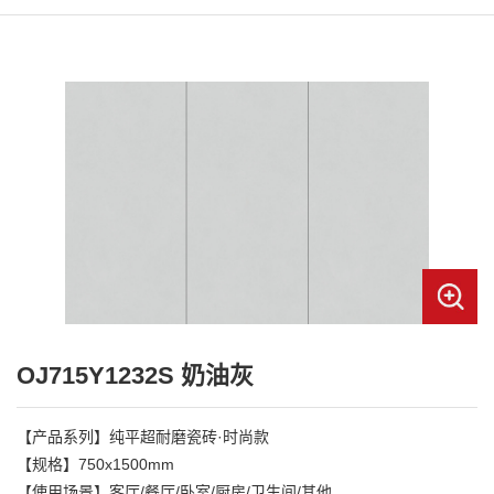
OJ715Y1232S 奶油灰
【产品系列】纯平超耐磨瓷砖·时尚款

【规格】750x1500mm

【使用场景】客厅/餐厅/卧室/厨房/卫生间/其他