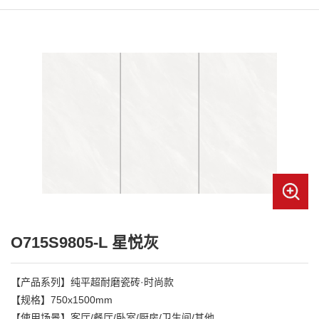
O715S9805-L 星悦灰
【产品系列】纯平超耐磨瓷砖·时尚款

【规格】750x1500mm

【使用场景】客厅/餐厅/卧室/厨房/卫生间/其他