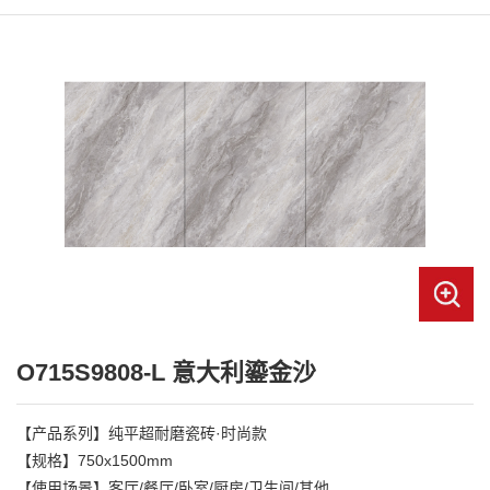
O715S9808-L 意大利鎏金沙
【产品系列】纯平超耐磨瓷砖·时尚款

【规格】750x1500mm

【使用场景】客厅/餐厅/卧室/厨房/卫生间/其他