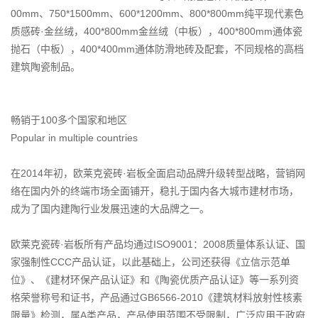
00mm、750*1500mm、600*1200mm、800*800mm纯平现代素色
质感砖·金丝绒，400*800mm金丝绒（中板），400*800mm通体瓷
抛石（中板），400*400mm通体防滑地砖及配套，不同规格的高档
建筑陶瓷制品。

畅销于100多个国家和地区

Popular in multiple countries

在2014年初，欧莱克瓷砖·岩板全面启动品牌升级转型战略，营销网
络在国内外的终端市场全面铺开，稳扎于国内各大城市建材市场，
成为了国内建陶行业发展迅速的大品牌之一。

欧莱克瓷砖·岩板所有产品均通过ISO9001：2008质量体系认证、国
家强制性CCC产品认证，以此基础上，公司还获得《立信示范单
位》、《建材环保产品认证》和《陶瓷优质产品认证》等一系列资
格荣誉称号和证书，产品通过GB6566-2010《建筑材料放射性核素
限量》检测，属A类产品，产品使用范围不受限制，广泛应用于政府