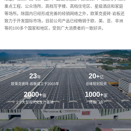
重点工程、公众场所、高档写字楼、高档住宅区、星级酒店和家庭
等场所。除国内已经形成完善的经销网络之外，欧莱克瓷砖·岩板还
致力于开发国际市场，目前公司产品已经畅销于欧、美、亚、非洲
等的100多个国家和地区，受到广大消费者的一致好评。
23
20
+
年
亿
欧莱克瓷砖·岩板成立于2003年
总体规划投资
2000
1000
+
+
亩
家
2个大型现代化生产基地
终端门店