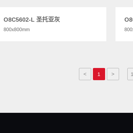
O8C5602-L 圣托亚灰
O8
800x800mm
80
<
1
>